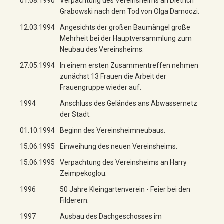
01.08.1990
Verpachtung des Vereinsheims an Dietrich
Grabowski nach dem Tod von Olga Damoczi.
12.03.1994
Angesichts der großen Baumängel große
Mehrheit bei der Hauptversammlung zum
Neubau des Vereinsheims.
27.05.1994
In einem ersten Zusammentreffen nehmen
zunächst 13 Frauen die Arbeit der
Frauengruppe wieder auf.
1994
Anschluss des Geländes ans Abwassernetz
der Stadt.
01.10.1994
Beginn des Vereinsheimneubaus.
15.06.1995
Einweihung des neuen Vereinsheims.
15.06.1995
Verpachtung des Vereinsheims an Harry
Zeimpekoglou.
1996
50 Jahre Kleingartenverein - Feier bei den
Filderern.
1997
Ausbau des Dachgeschosses im